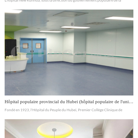
L'hôpital New Kunhua, sous la direction du gouvernement populaire de la
province du Yunnan, a été construit conjointement par Yunnan Medical
Investment Management Co., Ltd., l'hôpital New Kunhua, Kunm...
Hôpital populaire provincial du Hubei (hôpital populaire de l'université de Wuhan)
Fondé en 1923, l'Hôpital du Peuple du Hubei, Premier Collège Clinique de
l'Université de Wuhan, est un hôpital public de la province du Hubei, un hôpital
de classe A de niveau III, un hôpital de fenêt...