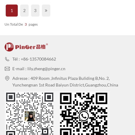
1
2
3
Un Total De
3
Pages
Tél : +86-13570084662
E-mail : lily.zheng@pinger.cn
Adresse : 409 Room ,Infinitus Plaza Buliding B,No. 2,
Yunchengnan 1st Road Baiyun District,Guangzhou,China