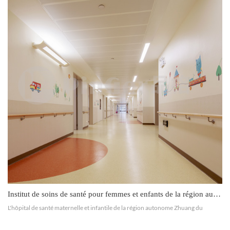
Institut de soins de santé pour femmes et enfants de la région autonome Zhuang du Guangxi
L'hôpital de santé maternelle et infantile de la région autonome Zhuang du
Guangxi est divisé en districts hospitaliers de Xinyang et de Xiangzhu. Le district
hospitalier de Xiangzhu est situé au 59, ...