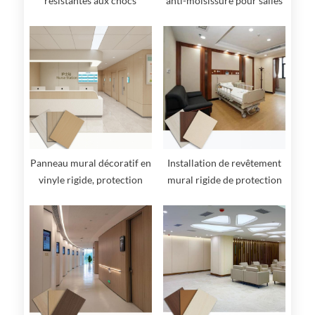
résistantes aux chocs
anti-moisissure pour salles
et couloirs d'hôpitaux
Panneau mural décoratif en
Installation de revêtement
vinyle rigide, protection
mural rigide de protection
murale robuste, hygiénique
murale
pour hôpitaux, couleur bois