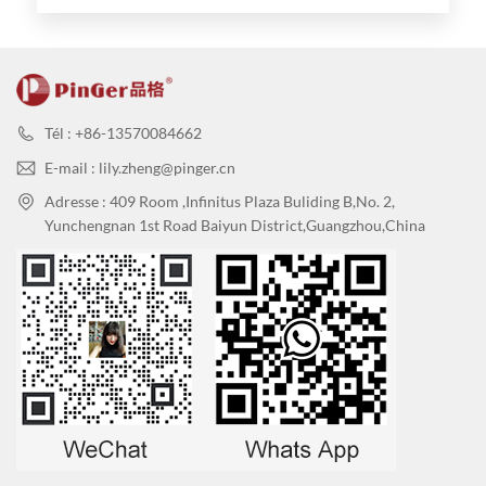
hôpitaux
Tél : +86-13570084662
E-mail : lily.zheng@pinger.cn
Adresse : 409 Room ,Infinitus Plaza Buliding B,No. 2,
Yunchengnan 1st Road Baiyun District,Guangzhou,China