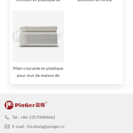
159 mm, vente à chaud
Main courante en plastique
pour mur de maison de
retraite
Tél : +86-13570084662
E-mail : lily.zheng@pinger.cn