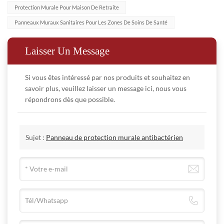
●
La couleur est riche
:Peut faire la couleur OEM selon
B : Nous sommes une entreprise engagée dans la protection de
optimale tout en offrant d'excellentes performances
Protection Murale Pour Maison De Retraite
les murs cassés doivent l'être ; les rainures des canalisations du
votre demande
l'environnement et nous concentrons nos efforts sur la production
Panneaux Muraux Sanitaires Pour Les Zones De Soins De Santé
antibactériennes, antitaches et décoratives.
mur doivent être remplies à l'avance ; les parties des pièces en
de matériaux de construction écologiques et non polluants. Nos
acier encastrées qui sont plus hautes que la surface du mur doivent
produits sont formulés de manière écologique et sans danger pour
Laisser Un Message
être retirées, etc.
l'organisme humain. Nous nous efforçons de minimiser leur
B. Épissure des planches
impact négatif sur l'environnement à toutes les étapes de la
Si vous êtes intéressé par nos produits et souhaitez en
savoir plus, veuillez laisser un message ici, nous vous
production, de l'utilisation et du recyclage. Nous disposons d'une
Utilisez des bandes de connexion pour connecter et
[Nettoyage et entretien Pinger 品格 ®]
répondrons dès que possible.
terminer ;
technologie de pointe, adhérant aux principes de protection de
Fréquences de nettoyage recommandées
l'environnement, de la formulation à la fabrication, avec un taux
Laissez un espace et remplissez-le avec du coulis et du
pour différents niveaux de trafic
d'émission de zéro eau usée et zéro gaz résiduaire.
scellant ;
Matériel:
Sujet :
Panneau de protection murale antibactérien
Nettoyage
Matériau synthétique composé de résine de vinyle dur médical et
●
A : Quels efforts votre entreprise a-t-elle déployés pour prolonger
Coupe ajustée
de résine époxy d'huile de soja naturelle.
Volume
et
le cycle de vie des produits et promouvoir l’utilisation durable des
Informations sur les panneaux muraux Pinger
C.Traitement des angles de murs
ressources ?
Le panneau répond aux exigences de
●Épaisseur : 1 mm 1,2 mm 1,5 mm 2 mm 2,5 mm 3 mm
de
entretien
Détachage
B : Nous sommes certifiés EPD (Déclaration de Produit Produit)
●Taille :
Meuler directement les bords du panneau mural
spécification suivantes
et nous engageons à prolonger la durée de vie de nos produits en
trafic
de
Couleur unie : 1,22 x 2,8 m/feuille, 1,22 x 2,44 m/feuille
Effectuer un pliage à chaud
couleur bois : 1,18*2,8 m/feuille, 1,18*2,44 m/feuille
favorisant une utilisation durable des ressources. Nos produits sont
(1)
Antibactérien
- JISZ2801:2010 [Norme japonaise] Taux
Utiliser à l'intérieur et dans les coins