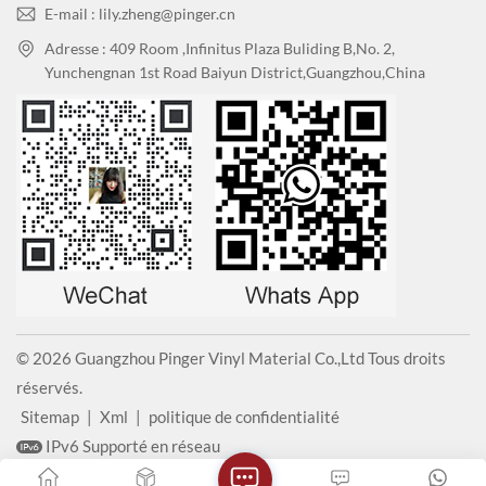
E-mail : lily.zheng@pinger.cn
contaminés, de préférence des chiffons en
long terme est de parvenir à un développement durable et de
microfibre.
devenir un leader de la gestion environnementale dans le secteur.
Adresse : 409 Room ,Infinitus Plaza Buliding B,No. 2,
Yunchengnan 1st Road Baiyun District,Guangzhou,China
2.
Nettoyants
: Des nettoyants neutres ou de
l'alcool peuvent être utilisés.
Notes spéciales
·
Les taches à base d'huile (type peinture) sont difficiles à
enlever. Pour les surfaces murales décoratives, la
pulvérisation est possible. Si la peinture à base d'huile doit
être retirée, le panneau peut être remplacé. (Pour enlever
les traces de stylo à base d'huile, vous pouvez utiliser de
l'alcool pur ou un mélange d'alcool et d'eau pour frotter et
© 2026 Guangzhou Pinger Vinyl Material Co.,Ltd Tous droits
essuyer.)
réservés.
Sitemap
|
Xml
|
politique de confidentialité
IPv6 Supporté en réseau