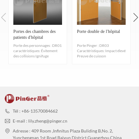
Portes des chambres des
Porte double de l'hôpital
patients d'hôpital
Porte des personnages : DR01
Porte Pinger : DR03
caractéristiques: Évitement
Caractéristiques: Impact élevé
des collisions Ignifuge
Preuve de cuisson
Antibactérien
Antibactérien
Tél : +86-13570084662
E-mail : lily.zheng@pinger.cn
Adresse : 409 Room ,Infinitus Plaza Buliding B,No. 2,
Yunchengnan 1st Road Baiyun District,Guangzhou,China