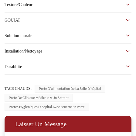
La porte Pinger n'est pas facile à déchirer, à cataclaster ou à fissurer
Texture/Couleur
Notre feuille murale en vinyle durable Pinger est 3 fois plus
résistante que le bois massif et 2 fois plus résistante que le
GOUJAT
polywood, elle est antibactérienne, résistante au feu, etc.
Il existe trois textures de surface à choisir qui dureront 10 à 15 ans.
Solution murale
Installation/Nettoyage
Durabilité
TAGS CHAUDS :
Porte D'alimentation De La Salle D'hôpital
Porte De Clinique Médicale À Un Battant
Portes Hygiéniques D'hôpital Avec Fenêtre En Verre
Laisser Un Message