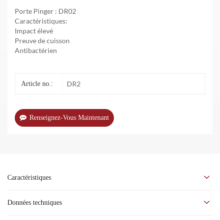
Porte Pinger : DR02
Caractéristiques:
Impact élevé
Preuve de cuisson
Antibactérien
DR2
Article no.:
Renseignez-Vous Maintenant
Caractéristiques
La porte Pinger est différente de la porte en bois massif standard et
Données techniques
de la porte mince à haute pression