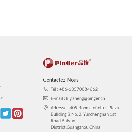
Contactez-Nous
e
Tél : +86-13570084662
té
E-mail : lily.zheng@pinger.cn
Adresse : 409 Room ,Infinitus Plaza
Buliding B,No. 2, Yunchengnan 1st
Road Baiyun
District,Guangzhou,China