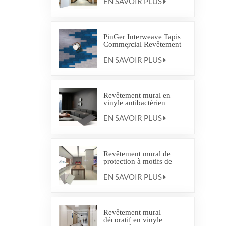
EN SAVOIR PLUS
PinGer Interweave Tapis
Commercial Revêtement
de Sol Écologique Dalle
EN SAVOIR PLUS
de Moquette à
Emboîtement
Revêtement mural en
vinyle antibactérien
EN SAVOIR PLUS
Revêtement mural de
protection à motifs de
couleur unie et imitation
EN SAVOIR PLUS
bois
Revêtement mural
décoratif en vinyle