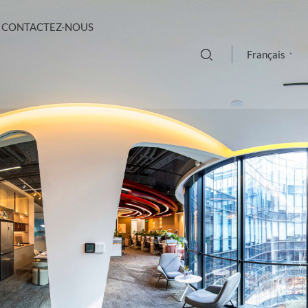
CONTACTEZ-NOUS
Français
English
français
Deutsch
русский
italiano
español
português